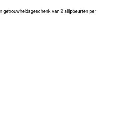
en getrouwheidsgeschenk van 2 slijpbeurten per 
GOEGESLEPEN
mobiel@goegeslepen.be