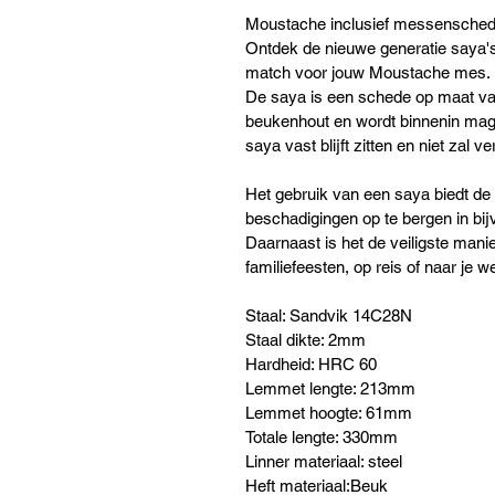
Moustache inclusief messensched
Ontdek de nieuwe generatie saya's
match voor jouw Moustache mes.
De saya is een schede op maat van
beukenhout en wordt binnenin mag
saya vast blijft zitten en niet zal v
Het gebruik van een saya biedt d
beschadigingen op te bergen in bi
Daarnaast is het de veiligste mani
familiefeesten, op reis of naar je w
Staal: Sandvik 14C28N
Staal dikte: 2mm
Hardheid: HRC 60
Lemmet lengte: 213mm
Lemmet hoogte: 61mm
Totale lengte: 330mm
Linner materiaal: steel
Heft materiaal:Beuk