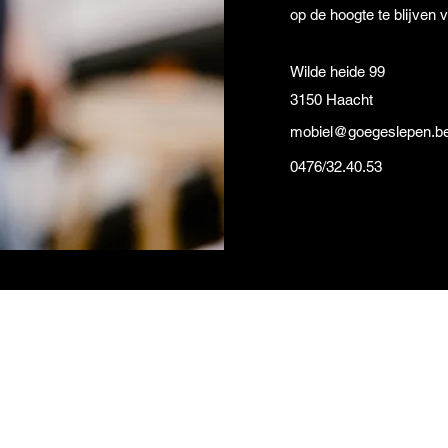
op de hoogte te blijven 
Wilde heide 99
3150 Haacht
mobiel@goegeslepen.b
0476/32.40.53
GOEGESLEPEN
mobiel@goegeslepen.be
0476/32.40.53