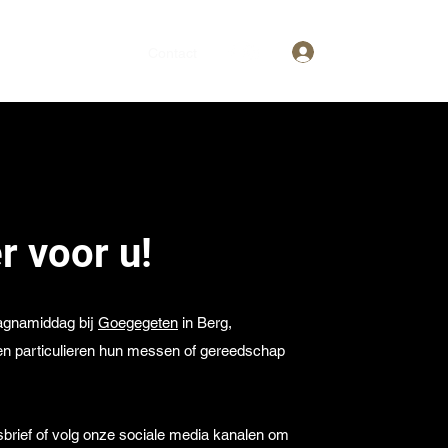
Inloggen
Realisaties
Prijzen
Contact
er voor u!
agnamiddag bij
Goegegeten
in Berg,
n particulieren hun messen of gereedschap
wsbrief of volg onze sociale media kanalen om